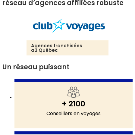
réseau d’agences affiliées robuste
Agences franchisées
Agences
au Québec
hors d
Un réseau puissant
+ 2100
Conseillers en voyages