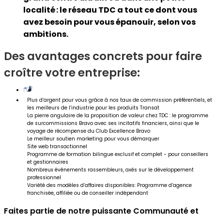
localité : le réseau TDC a tout ce dont vous
avez besoin pour vous épanouir, selon vos
ambitions.
Des avantages concrets pour faire
croître votre entreprise:
Plus d’argent pour vous grâce à nos taux de commission préférentiels, et
les meilleurs de l’industrie pour les produits Transat
La pierre angulaire de la proposition de valeur chez TDC : le programme
de surcommissions Bravo avec ses incitatifs financiers, ainsi que le
voyage de récompense du Club Excellence Bravo
Le meilleur soutien marketing pour vous démarquer
Site web transactionnel
Programme de formation bilingue exclusif et complet - pour conseillers
et gestionnaires
Nombreux événements rassembleurs, axés sur le développement
professionnel
Variété des modèles d’affaires disponibles: Programme d’agence
franchisée, affiliée ou de conseiller indépendant
Faites partie de notre puissante Communauté et